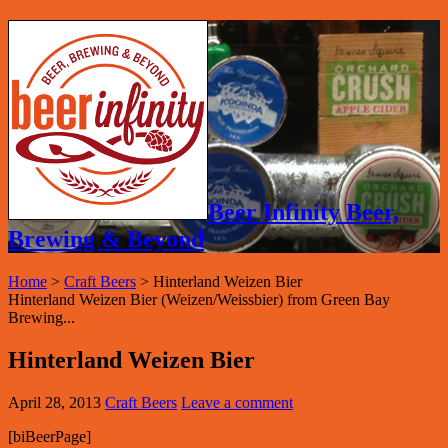
Beer Infinity Beer,
Brewing & Beyond
Home
>
Craft Beers
>
Hinterland Weizen Bier
Hinterland Weizen Bier (Weizen/Weissbier) from Green Bay
Brewing...
Hinterland Weizen Bier
April 28, 2013
Craft Beers
Leave a comment
[biBeerPage]